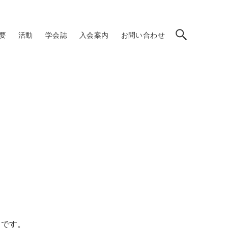
要
活動
学会誌
入会案内
お問い合わせ
～
です。